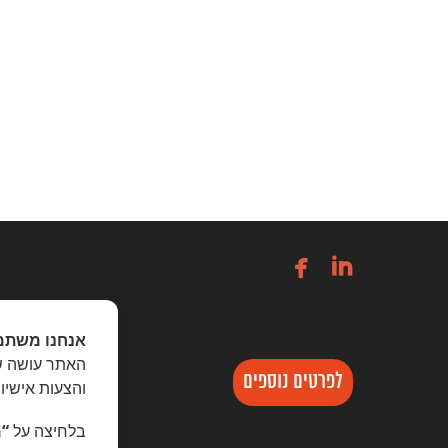


אנחנו משתמ
האתר עושה שי
לפרטים נוספים
והצעות אישיו
בלחיצה על
“מ