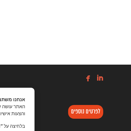


אנחנו משתמ
האתר עושה שי
לפרטים נוספים
והצעות אישיו
בלחיצה על
“מ